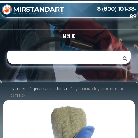
MIRSTANDART
8 (800) 101-38-
ПРОИЗВОДСТВО И ПРОДАЖА ПЕРЧАТОК
89
меню
магазин
/
рукавицы рабочие
/
рукавицы хб утепленные с
ватином